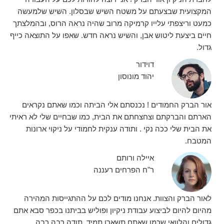
המקצועית שבצעתם על משטח השיש שבסלון. השיש שלמעשה
כמעט וריצפתי עלייו קרמיקה מרוב שהיה נראה הרוס, ובהמלצתך
חיים ביצעת ליטוש אבן, והשיש נראה חדש. שאפו על התוצאה כייף
גדול.
דוידור
יהוד מונוסון
אור הברק החמודים ! נכנסתם אלי הביתה וכמו שאתם נקראים
הארתם והברקתם וצחצחתם את הבית, כמו שבחיים שלי לא ראיתי
את הבית שלי ככה נקי . ותודה ענקית לחמודי על ניקוי ארונות
המטבח.
איילה ורותם
ר"ח הפרחים רעננה
לאור הברק והצוות. אנחנו מודים לכם על ההתגייסות המהירה
מהיום להיום לביצוע עבודת ניקיון ופוליש בביתנו בכפר סבא אתם
גדולים והלוואי שכמו שאתם תשארו תמיד. תודה רבה רבה