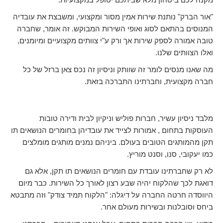
"אור הברק" נותנת שירות אמין מסור ומקצועי, ומשבצת את עובדיה
המנוסים בהתאם לסוג ואופי השירות המבוקש. זה אומר, שחברה
טובה אמורה לספק שירות אך ורק ע"י צוותים מקצועיים ומיומנים,
ואלו הצוותים שלנו.
מה שאנו מנסים לומר זה שוותק וניסיון זה נכס צאן ברזל של כל
חברה מקצועית, וחברתינו התברכה בזאת.
מלבד ניסיון עשיר, חברות פוליש וניקיון לבית ודירה טובות
העוסקות בתחום , אמורות לצייד את עובדיהן בחומרים הנושאים תו
תקן מהמותגים הטובים בעולם. ביניהם נמנים מותגים מומלצים
כמו יעקובי, סנו, וסנט מוריץ.
לא רק שחברתינו עובדת עם חומרים הנושאים תו תקן, אלא גם
דואגת לכך שהלקוח יהיה שבע רצון לאורך כל השירות. כבר מיום
היווסדה חרטה החברה על דיגלה: "הלקוח תמיד צודק" וזה מתבטא
ביחס וסובלנות ובשירות מעולם אחר.