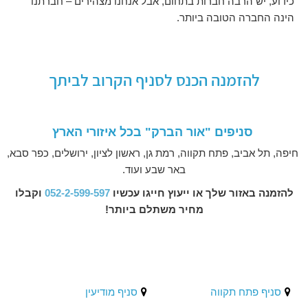
כידוע, יש הרבה חברות בתחום, אבל אנחנו מצהירים – חברתנו
הינה החברה הטובה ביותר.
להזמנה הכנס לסניף הקרוב לביתך
סניפים "אור הברק"
בכל איזורי הארץ
חיפה, תל אביב, פתח תקווה, רמת גן, ראשון לציון, ירושלים, כפר סבא,
באר שבע ועוד.
להזמנה באזור שלך או ייעוץ חייגו עכשיו
052-2-599-597
וקבלו
מחיר משתלם ביותר!
סניף פתח תקווה
סניף מודיעין