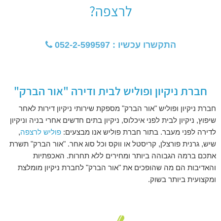
לרצפה?
TO FIX IT YOU CAN:
התקשרו עכשיו :
052-2-599597
1. IN THE SLIDER SETTINGS -> TROUBLESHOOTING SET
OPTION:
PUT JS INCLUDES TO BODY
OPTION TO TRUE.
חברת ניקיון ופוליש לבית ודירה "אור הברק"
2. FIND THE DOUBLE JQUERY.JS INCLUDE AND REMOVE IT.
חברת ניקיון ופוליש "אור הברק" מספקת שירותי ניקיון דירות לאחר
שיפוץ, ניקיון לבית לפני איכלוס, ניקיון בתים חדשים אחרי בניה וניקיון
לדירה לפני מעבר. בתור חברת פוליש אנו מבצעים:
פוליש לרצפה
,
שיש, גרנית פורצלן, קריסטל או ווקס וכל סוג אחר. "אור הברק" תשרת
אתכם ברמה הגבוהה ביותר ומחירים ללא תחרות. האכפתיות
והאדיבות הם מה שהופכים את "אור הברק" לחברת ניקיון מומלצת
ומקצועית ביותר בשוק.