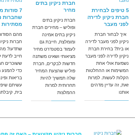
חברת ניקיון בתים
מחיר
5 טיפים לבחירת
7 סודות 
חברת ניקיון לדירה
שחברות ני
חברת ניקיון בתים
לפני מעבר
מסתירות 
ופוליש – מחירים חברת
איך לבחור חברת
מהם הסודות
ניקיון בתים אמינה
ניקיון לפני מעבר לדירה
חברות ניקיון
ומומלצת, חייבת גם
או בית? בחירת חברת
שתדעו? מה 
לעמוד בסטנדרט מחיר
ניקיון לדירה לפני מעבר
חייב לדעת ל
מציאותי ושאינו משתנה
נשמעת אולי אחת
ששוכרים חבר
חדשות לבקרים, חברת
המשימות או ההחלטות
כדי להמנע מ
פוליש שהצעת המחיר
הקלות לעשות. למרות
בריאות ופינ
שלה תמשיך להיות
זאת, זה עדיין מדהים
עשיתם שיפוץ
תחרותית למרות
אותנו
בית, קיבלת
ההמלצות
חברות ניקיון מקצועית – האם זה פת