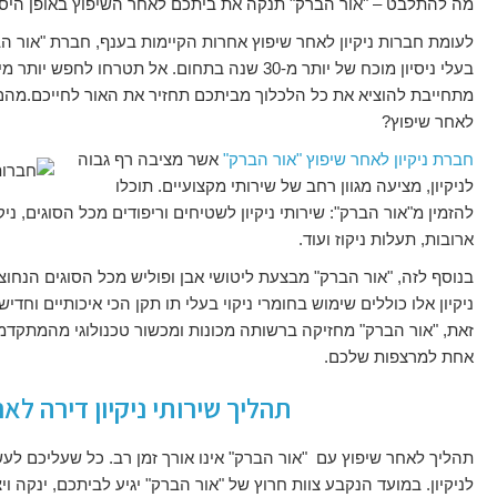
מה להתלבט – "אור הברק" תנקה את ביתכם לאחר השיפוץ באופן היסוד
לעומת חברות ניקיון לאחר שיפוץ אחרות הקיימות בענף, חברת "אור הב
בעלי ניסיון מוכח של יותר מ-30 שנה בתחום. אל תטרחו לחפש יותר מידי אחרי
מתחייבת להוציא את כל הלכלוך מביתכם תחזיר את האור לחייכם.מהם ה
לאחר שיפוץ?
חברת ניקיון לאחר שיפוץ "אור הברק"
אשר מציבה רף גבוה
לניקיון, מציעה מגוון רחב של שירותי מקצועיים. תוכלו
להזמין מ"אור הברק": שירותי ניקיון לשטיחים וריפודים מכל הסוגים, ניקוי
ארובות, תעלות ניקוז ועוד.
בנוסף לזה, "אור הברק" מבצעת ליטושי אבן ופוליש מכל הסוגים הנחוצ
ניקיון אלו כוללים שימוש בחומרי ניקוי בעלי תו תקן הכי איכותיים וחדי
זאת, "אור הברק" מחזיקה ברשותה מכונות ומכשור טכנולוגי מהמתקדמ
אחת למרצפות שלכם.
תהליך שירותי ניקיון דירה לא
תהליך לאחר שיפוץ עם "אור הברק" אינו אורך זמן רב. כל שעליכם לע
לניקיון. במועד הנקבע צוות חרוץ של "אור הברק" יגיע לביתכם, ינקה 