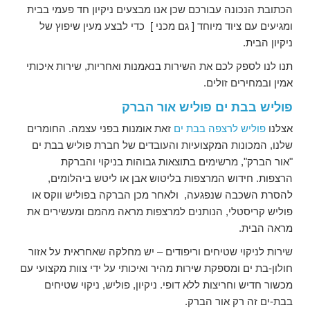
הכתובת הנכונה עבורכם שכן אנו מבצעים ניקיון חד פעמי בבית
ומגיעים עם ציוד מיוחד [ גם מכני ] כדי לבצע מעין שיפוץ של
ניקיון הבית.
תנו לנו לספק לכם את השירות בנאמנות ואחריות, שירות איכותי
אמין ובמחירים זולים.
פוליש בבת ים פוליש אור הברק
אצלנו
פוליש לרצפה בבת ים
זאת אומנות בפני עצמה. החומרים
שלנו, המכונות המקצועיות והעובדים של חברת פוליש בבת ים
"אור הברק", מרשימים בתוצאות גבוהות בניקוי והברקת
הרצפות. חידוש המרצפות בליטוש אבן או ליטש ביהלומים,
להסרת השכבה שנפגעה, ולאחר מכן הברקה בפוליש ווקס או
פוליש קריסטלי, הנותנים למרצפות מראה מהמם ומעשירים את
מראה הבית.
שירות לניקוי שטיחים וריפודים – יש מחלקה שאחראית על אזור
חולון-בת ים ומספקת שירות מהיר ואיכותי על ידי צוות מקצועי עם
מכשור חדיש וחריצות ללא דופי. ניקיון, פוליש, ניקוי שטיחים
בבת-ים זה רק אור הברק.