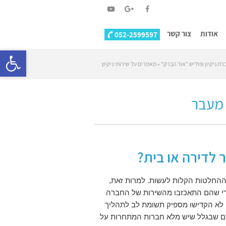
YouTube
Google+
Facebook
אודות
צור קשר
052-2599597
פתח סרגל
רת ניקיון ופוליש "אור הברק"
»
מאמרים על שירותי ניקיון
ר לדירה או בית?
 ההחלטות הקלות לעשות. למרות זאת,
אחרי שהם התאכזבו מהשירות של החברה
 לא הקדישו מספיק תשומת לב לתהליך
ים שבגלל שיש מלא חברות המתחרות על