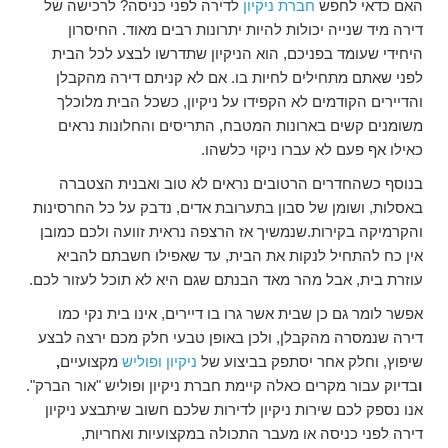
האם כדאי לחפש
חברת ניקיון
לדירה לפני כניסה? לרכישה של
דירה מיד שנייה יכולות להיות יתרונות רבים מאוד. החיסרון
היחידי שעומד בפניכם, הוא הניקיון שתדרשו לבצע לכל הבית
לפני שאתם מתחילים לחיות בו. אם לא קניתם דירה מהקבלן
והדיירים הקודמים לא הקפידו על ניקיון, כשכל הבית מלוכלך
משומנים קשים בארונות המטבח, התריסים והחלונות נראים
כאילו אף פעם לא עברו ניקוי כלשהו.
בנוסף כשהחדרים הרטובים נראים לא טוב ואבנית הצטברה
באסלות, ושומן של סבון בתערובת אדים, נדבק על כל החרסינות
והקרמיקה בקירות.שנמשיך אז הרצפה נראית זוועה ולכם כמובן
אין כח להתחיל לנקות את הבית, עד שאפילו חשבתם להביא
עוזרת בית, אבל מהר מאד הבנתם שגם היא לא תוכל לעזור לכם.
אפשר לומר גם כן שבית אשר גרו בו דיירים, אינו בית נקי כמו
דירה שנמסרה מהקבלן, ולכן באופן טבעי חלק מכם ירצה לבצע
שיפוץ, וחלק אחר יסתפק בביצוע של
ניקיון ופוליש
מקצועיים
,
ו
בדיוק עבור מקרים כאלה קיימת חברת ניקיון ופוליש "אור הברק".
אנו נספק לכם שירות ניקיון לדירות שלכם חשוב שיתבצע ניקיון
דירה לפני כניסה או מעבר התכולה במקצועיות ואחריות,