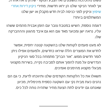
פשוט מלוכלכות משומנים ואז הצבע המקורי שלהן נראה אחרת,
אך לאחר הניקוי שלנו הן יראו חדשות. מחירי
ניקיון דירות אחרי
שיפוץ
וניקיון לפני כניסה לבית חדש מקבלן או ישן שלנו
המשתלמים ביותר!
דוגמה נוספת, השיש במטבח צובר עם הזמן אבנית מהמים ששהו
עליו, נראה ישן ומכוער מאד וגם הוא גם איבד מהגוון והההברקה
שלו.
לא מעט פעמים לקוחות שלנו בהשקעה קטנה יחסית, אפשר
לחדש את המוצרים הללו שיראו כחדשים, ולפעמים אפילו ניתן
לומר חדשים ממש. "אור הברק" מתמחה בכל סוגי הניקיון
הנדרשים על מנת להפוך אותם לסביבה נקייה, בשירות מקצועי
מבעלי מקצוע מהימנים ואמינים.
תשאלו את כל הלקוחות הקודמים שלנו ותיווכחו לדעת, כי גם הם
נהנים כעת מבית נקי עם השקעה כספית מינימלית, מכיוון
שאנחנו גם יודעים לתת הצעת מחיר שתהיה נוחה לכל כיס.