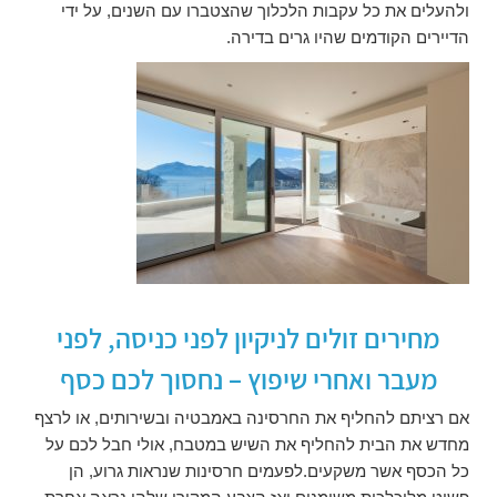
ולהעלים את כל עקבות הלכלוך שהצטברו עם השנים, על ידי
הדיירים הקודמים שהיו גרים בדירה.
מחירים זולים לניקיון לפני כניסה, לפני
מעבר ואחרי שיפוץ – נחסוך לכם כסף
אם רציתם להחליף את החרסינה באמבטיה ובשירותים, או לרצף
מחדש את הבית להחליף את השיש במטבח, אולי חבל לכם על
כל הכסף אשר משקעים.לפעמים חרסינות שנראות גרוע, הן