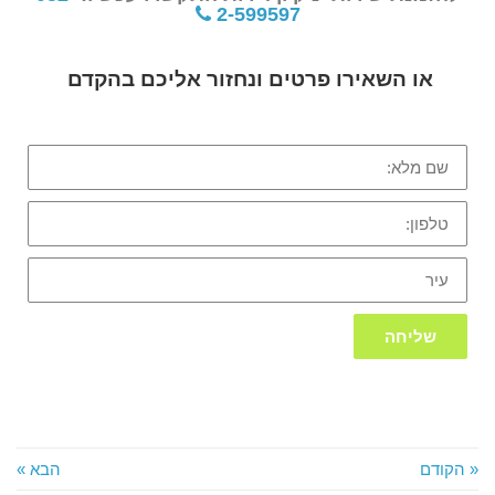
2-599597
או השאירו פרטים ונחזור אליכם בהקדם
שם
מלא:
טלפון:
עיר
שליחה
« הקודם
הבא »