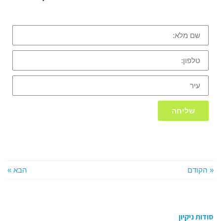
שם
מלא:
טלפון:
עיר
שליחה
« הקודם
הבא »
סודות ניקיון