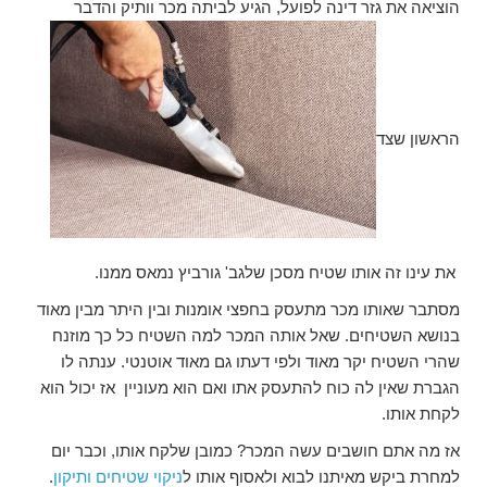
הוציאה את גזר דינה לפועל, הגיע לביתה מכר וותיק והדבר
הראשון שצד
את עינו זה אותו שטיח מסכן שלגב' גורביץ נמאס ממנו.
מסתבר שאותו מכר מתעסק בחפצי אומנות ובין היתר מבין מאוד
בנושא השטיחים. שאל אותה המכר למה השטיח כל כך מוזנח
שהרי השטיח יקר מאוד ולפי דעתו גם מאוד אוטנטי. ענתה לו
הגברת שאין לה כוח להתעסק אתו ואם הוא מעוניין אז יכול הוא
לקחת אותו.
אז מה אתם חושבים עשה המכר? כמובן שלקח אותו, וכבר יום
למחרת ביקש מאיתנו לבוא ולאסוף אותו ל
ניקוי שטיחים ותיקון
.