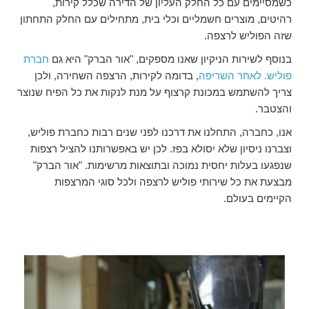
כשמסיימים עם כל החלק העליון של הדירה שכלל קירות,
רהיטים, מוצרים חשמליים וכלי בית, מתחילים עם החלק התחתון
שזה הפוליש לרצפה.
בנוסף לשירות הניקיון שאנו מספקים, "אור הברק" היא גם
חברת
פוליש. לאחר השריפה
, בדומה לקירות, הרצפה השחירה, ולכן
צריך להשתמש במכונת קרצוף על מנת לנקות את כל הפיח שנוצר
והצטבר.
אנו, כחברה, התחלנו את דרכנו לפני שנים רבות כחברת פוליש,
וצברנו ניסיון שלא יסולא בפז. לכן יש באפשרותנו להציל רצפות
שנפגעו בעלות יחסית נמוכה ובתוצאות מרשימות. "אור הברק"
מבצעת את כל שירותי פוליש לרצפה ולכל סוגי המרצפות
הקיימים בעולם.