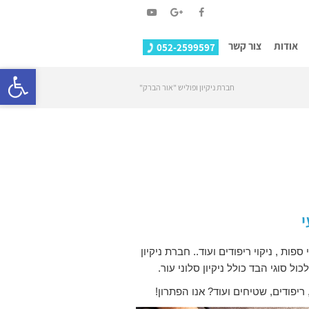
YouTube
Google+
Facebook
אודות
צור קשר
052-2599597
פתח סרגל
חברת ניקיון ופוליש "אור הברק"
י
ות , ניקוי ריפודים ועוד.. חברת ניקיון
ל סוגי הבד כולל ניקיון סלוני עור.
פודים, שטיחים ועוד? אנו הפתרון!