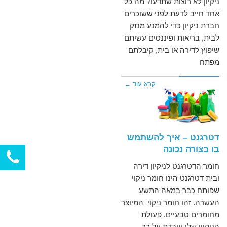
ניקיון לא רוצות שתדעו? מה כל
אחד חייב לדעת לפני ששוכרים
חברת ניקיון כדי להמנע מנזק
לבית, בריאות ופיננסים עשיתם
שיפוץ לדירה או בית, קיבלתם
מפתח
חיים
דצמבר
קרא עוד ←
17,
כהן
2017
דטרגנט – איך להשתמש
בו בצורה נכונה
חומר הדטרגנט לניקיון דירה
ובית דטרגנט הינו חומר ניקוי
שפותח כבר במאה התשע
העשרה. זהו חומר ניקוי המיוצר
מחומרים טבעיים. פעולת
הניקיון שלו עובדת על כך