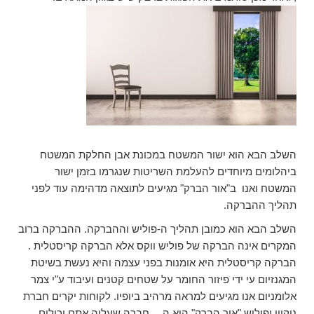
השלב הבא הוא ישור המשטח במכונת אבן החלקת המשטח
ביהלומים מיוחדים להעלמת השריטות שנגרמו בזמן ישור
המשטח ואנו ב"אור הברק" מגיעים לתוצאה מדהימה עוד לפני
תהליך ההברקה.
השלב הבא הוא כמובן תהליך ה-פוליש וההברקה. ההברקה ברוב
המקרים אינה הברקה של פוליש ווקס אלא הברקה קריסטלית .
הברקה קריסטלית היא אומנות בפני עצמה והיא נעשת בשיטת
המגנזיום עי ידי פיזור החומר על שטחים קטנים ועיבוד ע"י צמר
אלומניום אנו מגיעים למראה מרהיב ביופיו. לקוחות יקרים חברת
ניקיון ופוליש "אור הברק" היא ה….חברה שעליה אתם יכולים