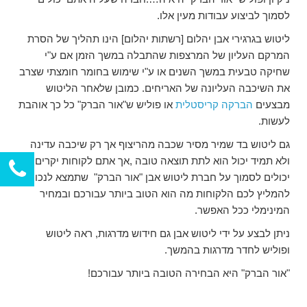
לסמוך לביצוע עבודות מעין אלו.
ליטוש בגרגירי אבן יהלום [רשתות יהלום] הינו תהליך של הסרת
המרקם העליון של המרצפות שהתבלה במשך הזמן אם ע"י
שחיקה טבעית במשך השנים או ע"י שימוש בחומר חומצתי שצרב
את השיכבה העליונה של האריחים. כמובן שלאחר הליטוש
מבצעים
הברקה קריסטלית
או פוליש ש"אור הברק" כל כך אוהבת
לעשות.
גם ליטוש בד שמיר מסיר שכבה מהריצוף אך רק שיכבה עדינה
ולא תמיד יכול הוא לתת תוצאה טובה ,אך אתם לקוחות יקרים
יכולים לסמוך על חברת ליטוש אבן "אור הברק" שתמצא לנכון
להמליץ לכם הלקוחות מה הוא הטוב ביותר עבורכם ובמחיר
המינימלי ככל האפשר.
ניתן לבצע על ידי ליטוש אבן גם חידוש מדרגות, ראה ליטוש
ופוליש לחדר מדרגות בהמשך.
"אור הברק" היא הבחירה הטובה ביותר עבורכם!