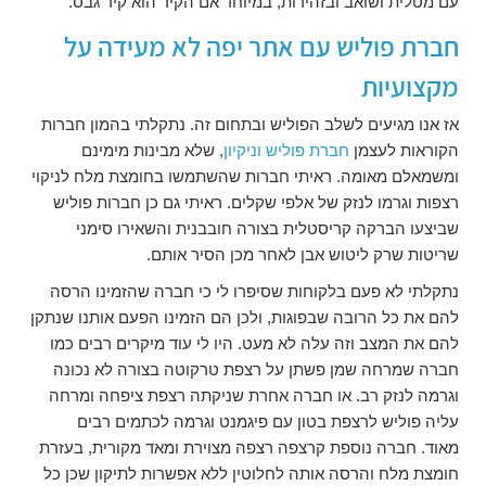
עם מטלית ושואב ובזהירות, במיוחד אם הקיר הוא קיר גבס.
חברת פוליש עם אתר יפה לא מעידה על
מקצועיות
אז אנו מגיעים לשלב הפוליש ובתחום זה. נתקלתי בהמון חברות
הקוראות לעצמן
חברת פוליש וניקיון
, שלא מבינות מימינם
ומשמאלם מאומה. ראיתי חברות שהשתמשו בחומצת מלח לניקוי
רצפות וגרמו לנזק של אלפי שקלים. ראיתי גם כן חברות פוליש
שביצעו הברקה קריסטלית בצורה חובבנית והשאירו סימני
שריטות שרק ליטוש אבן לאחר מכן הסיר אותם.
נתקלתי לא פעם בלקוחות שסיפרו לי כי חברה שהזמינו הרסה
להם את כל הרובה שבפוגות, ולכן הם הזמינו הפעם אותנו שנתקן
להם את המצב וזה עלה לא מעט. היו לי עוד מיקרים רבים כמו
חברה שמרחה שמן פשתן על רצפת טרקוטה בצורה לא נכונה
וגרמה לנזק רב. או חברה אחרת שניקתה רצפת ציפחה ומרחה
עליה פוליש לרצפת בטון עם פיגמנט וגרמה לכתמים רבים
מאוד. חברה נוספת קרצפה רצפה מצוירת ומאד מקורית, בעזרת
חומצת מלח והרסה אותה לחלוטין ללא אפשרות לתיקון שכן כל